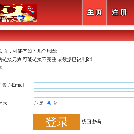
主 页
注 册
页面，可能有如下几个原因:
链接无效,可能链接不完整,或数据已被删除!
坛
户名
Email
码
登录
是
否
找回密码