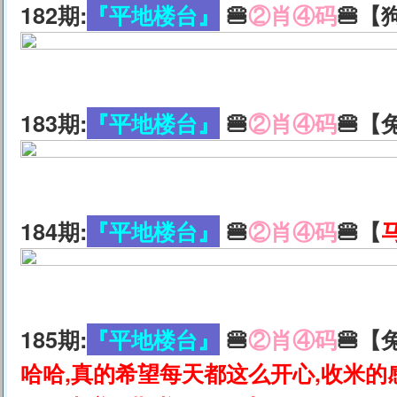
182期:
『平地楼台』
🍔
②肖④码
🍔【
183期:
『平地楼台』
🍔
②肖④码
🍔【
184期:
『平地楼台』
🍔
②肖④码
🍔【
185期:
『平地楼台』
🍔
②肖④码
🍔【
哈哈,真的希望每天都这么开心,收米的