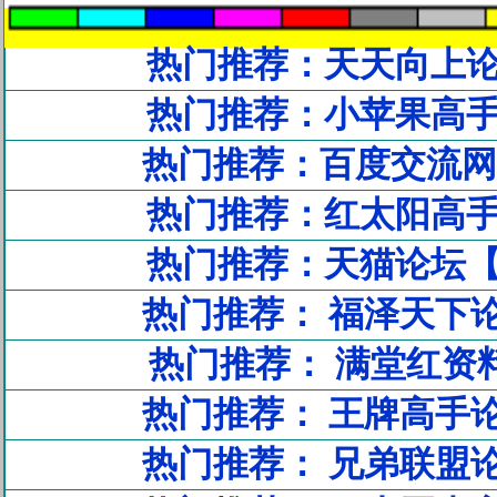
热门推荐：天天向上
热门推荐：小苹果高
热门推荐：百度交流网
热门推荐：红太阳高
热门推荐：天猫论坛
热门推荐： 福泽天下
热门推荐： 满堂红资
热门推荐： 王牌高手
热门推荐： 兄弟联盟