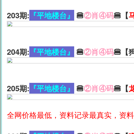
203期:
『平地楼台』
🍔
②肖④码
🍔【
204期:
『平地楼台』
🍔
②肖④码
🍔【狗
205期:
『平地楼台』
🍔
②肖④码
🍔【
全网价格最低，资料记录最真实，资料