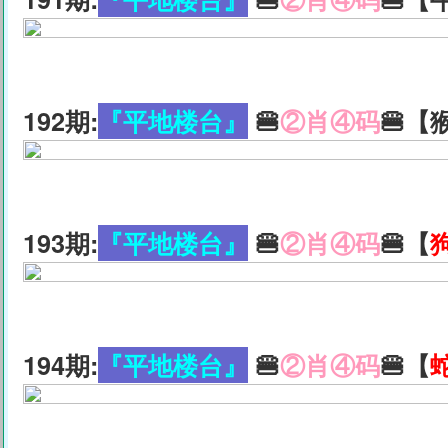
192期:
『平地楼台』
🍔
②肖④码
🍔【
193期:
『平地楼台』
🍔
②肖④码
🍔【
194期:
『平地楼台』
🍔
②肖④码
🍔【