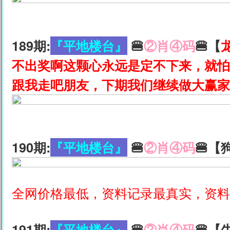
189期:
『平地楼台』
🍔
②肖④码
🍔【
不出奖啊这颗心永远是定不下来，就怕
跟我走吧朋友，下期我们继续做大赢家
190期:
『平地楼台』
🍔
②肖④码
🍔【
全网价格最低，资料记录最真实，资料
191期:
『平地楼台』
🍔
②肖④码
🍔【牛