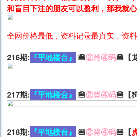
和盲目下注的朋友可以盈利，那我就心
全网价格最低，资料记录最真实，资料
216期:
『平地楼台』
🍔
②肖④码
🍔【龙
217期:
『平地楼台』
🍔
②肖④码
🍔【狗
218期:
『平地楼台』
🍔
②肖④码
🍔【