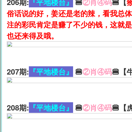
206期:
『平地楼台』
🍔
②肖④码
🍔【
俗话说的好，姜还是老的辣，看我总体
注的彩民肯定是赚了不少的钱，这就是
也还来得及哦。
207期:
『平地楼台』
🍔
②肖④码
🍔【
208期:
『平地楼台』
🍔
②肖④码
🍔【