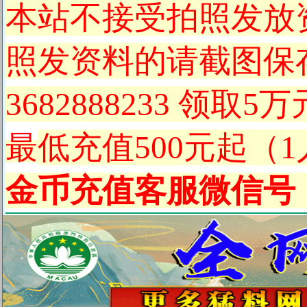
本站不接受拍照发放
照发资料的请截图保存
3682888233 领
最
低充值500元起（
金币充值客服微信号