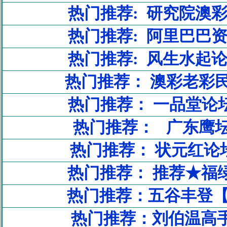
热门推荐: 研究院澳
热门推荐: 阿里巴巴
热门推荐: 风生水起
热门推荐： 澳彩老彩
热门推荐： 一品堂论
热门推荐： 广东鹰坛
热门推荐： 状元红论坛
热门推荐： 推荐★福
热门推荐：五谷丰登
热门推荐：刘伯温高手