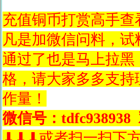
充值铜币打赏高手查
凡是加微信问料，试
通过了也是马上拉黑
格，请大家多多支持
作量！
微信号：tdfc9389
⬇⬇⬇或者扫一扫下