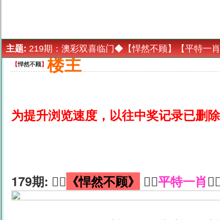
主题:
219期：澳彩双喜临门◆【悍然不顾】【平特一
楼主
【
悍然不顾
】
为提升浏览速度，以往中奖记录已删除
179期: 🚵‍♀️
《悍然不顾》
🚵‍♀️
平特一肖
