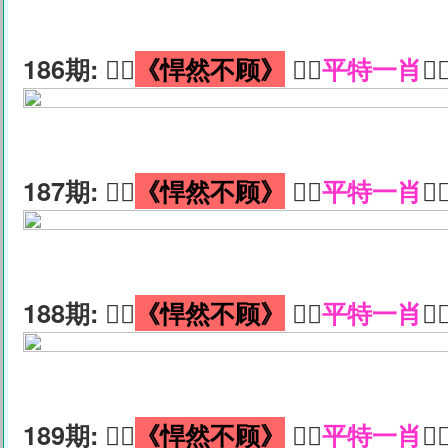
186期: 🚵‍♀️
《悍然不顾》
🚵‍♀️
平特一肖

187期: 🚵‍♀️
《悍然不顾》
🚵‍♀️
平特一肖

188期: 🚵‍♀️
《悍然不顾》
🚵‍♀️
平特一肖

189期: 🚵‍♀️
《悍然不顾》
🚵‍♀️
平特一肖
