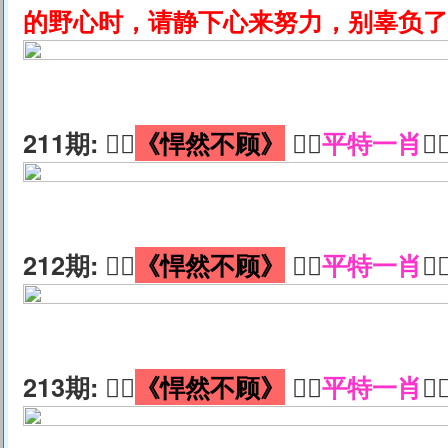
的野心时，请静下心来努力，别辜负了
211期: 🚵‍♀️
《悍然不顾》
🚵‍♀️
平特一肖

212期: 🚵‍♀️
《悍然不顾》
🚵‍♀️
平特一肖

213期: 🚵‍♀️
《悍然不顾》
🚵‍♀️
平特一肖
