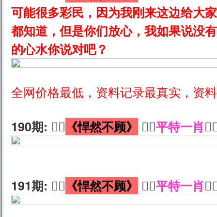
可能很多彩民，因为我刚来这边给大家
都知道，但是你们放心，我如果说没有
的心水你说对吧？
全网价格最低，资料记录最真实，资料
190期: 🚵‍♀️
《悍然不顾》
🚵‍♀️
平特一肖

191期: 🚵‍♀️
《悍然不顾》
🚵‍♀️
平特一肖
