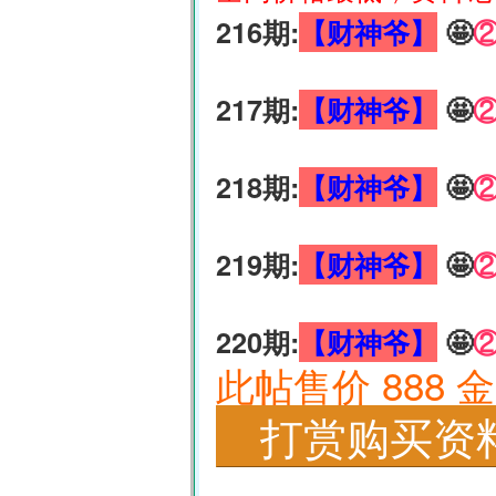
216期:
【财神爷】
🤩
217期:
【财神爷】
🤩
218期:
【财神爷】
🤩
219期:
【财神爷】
🤩
220期:
【财神爷】
🤩
此帖售价 888 