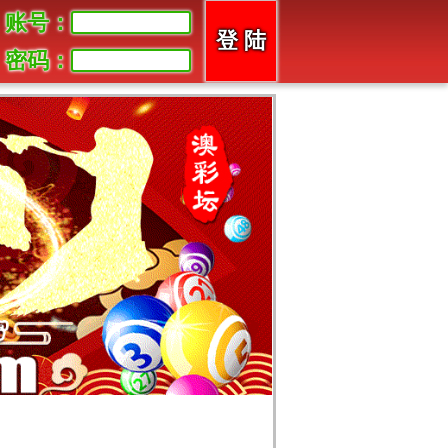
账号：
密码：