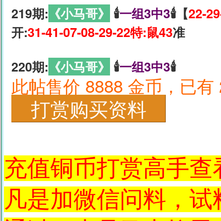
219期:
《小马哥》
🕯
一组3中3
🕯【
22-29
开:
31-41-07-08-29-22特:鼠43
准
220期:
《小马哥》
🕯
一组3中3
🕯
此帖售价 8888 金币，已有 
充值铜币打赏高手查
凡是加微信问料，试