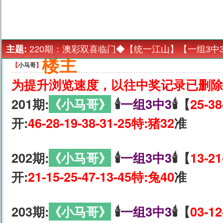
主题:
220期：澳彩双喜临门◆【统一江山】【一组3中
楼主
【
小马哥
】
为提升浏览速度，以往中奖记录已删除
201期:
《小马哥》
🕯
一组3中3
🕯【
25-38
开:
46-28-19-38-31-25特:猪32
准
202期:
《小马哥》
🕯
一组3中3
🕯【
13-21
开:
21-15-25-47-13-45特:兔40
准
203期:
《小马哥》
🕯
一组3中3
🕯【
03-12