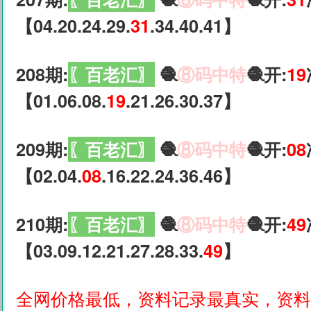
【04.20.24.29.
31
.34.40.41】
208期:
〖百老汇〗
🧶
⑧码中特
🧶开:
19
【01.06.08.
19
.21.26.30.37】
209期:
〖百老汇〗
🧶
⑧码中特
🧶开:
08
【02.04.
08
.16.22.24.36.46】
210期:
〖百老汇〗
🧶
⑧码中特
🧶开:
49
【03.09.12.21.27.28.33.
49
】
全网价格最低，资料记录最真实，资料