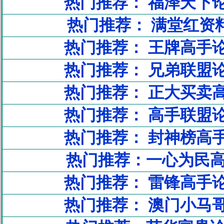
热门推荐： 福泽天下
热门推荐： 满堂红资
热门推荐： 王牌高手
热门推荐： 兄弟联盟
热门推荐： 正大买卖
热门推荐： 高手联盟
热门推荐： 封神榜高
热门推荐：一心为民
热门推荐： 雷锋高手
热门推荐： 澳门小马